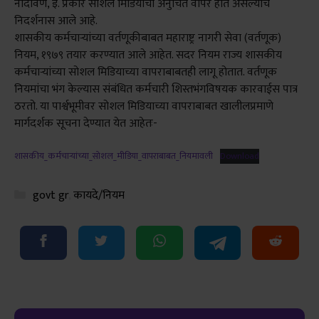
नोंदविणे, इ. प्रकारे सोशल मिडियाचा अनुचित वापर होत असल्याचे
निदर्शनास आले आहे.
शासकीय कर्मचाऱ्यांच्या वर्तणूकीबाबत महाराष्ट्र नागरी सेवा (वर्तणूक)
नियम, १९७९ तयार करण्यात आले आहेत. सदर नियम राज्य शासकीय
कर्मचाऱ्यांच्या सोशल मिडियाच्या वापराबाबतही लागू होतात. वर्तणूक
नियमांचा भंग केल्यास संबंधित कर्मचारी शिस्तभंगविषयक कारवाईस पात्र
ठरतो. या पार्श्वभूमीवर सोशल मिडियाच्या वापराबाबत खालीलप्रमाणे
मार्गदर्शक सूचना देण्यात येत आहेतः-
शासकीय_कर्मचाऱ्यांच्या_सोशल_मीडिया_वापराबाबत_नियमावली
Download
Categories
govt gr
,
कायदे/नियम