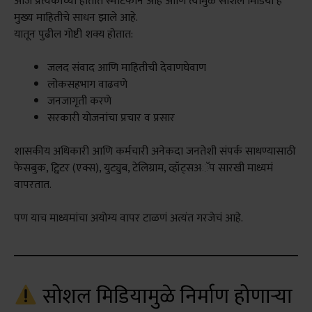
आज प्रत्येकाच्या हातात स्मार्टफोन आहे आणि त्यामुळे सोशल मिडिया हे
मुख्य माहितीचे साधन झाले आहे.
यातून पुढील गोष्टी शक्य होतात:
जलद संवाद आणि माहितीची देवाणघेवाण
लोकसहभाग वाढवणे
जनजागृती करणे
सरकारी योजनांचा प्रचार व प्रसार
शासकीय अधिकारी आणि कर्मचारी अनेकदा जनतेशी संपर्क साधण्यासाठी
फेसबुक, ट्विटर (एक्स), युट्युब, टेलिग्राम, व्हॉट्सअॅप सारखी माध्यमं
वापरतात.
पण याच माध्यमांचा अयोग्य वापर टाळणं अत्यंत गरजेचं आहे.
सोशल मिडियामुळे निर्माण होणाऱ्या