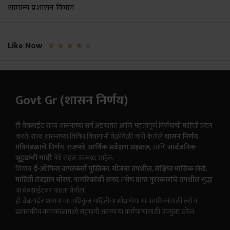
सामान्य प्रशासन विभाग
★
★
★
★
★
Like Now
Govt Gr (शासन निर्णय)
ही वेबसाईट राज्य शासनाच्या सर्व अद्ययावत आणि महत्त्वपूर्ण निर्णयांची माहिती प्रदान
करते. राज्य शासनाच्या विविध विभागांनी वेळोवेळी जारी केलेले
शासन निर्णय
,
मंत्रिमंडळाचे निर्णय
,
राजपत्रे
,
आर्थिक सर्वेक्षण अहवाल
, आणि
सार्वजनिक
सुट्ट्यांची यादी
येथे सहज उपलब्ध आहेत.
शिवाय,
ई-ऑफिस वापरकर्ता पुस्तिका
,
योजना तपशील
,
संक्षिप्त मासिक लेखे
,
माहिती तंत्रज्ञान धोरण
,
नागरिकांची सनद
तसेच
प्राप्त पुरस्कारांचे तपशील
सुद्धा
या वेबसाईटवर पाहता येतील.
ही वेबसाईट शासनाच्या अधिकृत माहितीचा शोध घेणाऱ्या नागरिकांसाठी तसेच
प्रशासकीय कामकाजामध्ये सहभागी असणाऱ्या कर्मचाऱ्यांसाठी उपयुक्त ठरेल.