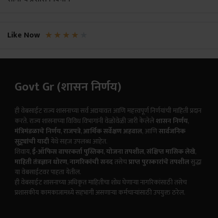
★
★
★
★
★
Like Now
Govt Gr (शासन निर्णय)
ही वेबसाईट राज्य शासनाच्या सर्व अद्ययावत आणि महत्त्वपूर्ण निर्णयांची माहिती प्रदान
करते. राज्य शासनाच्या विविध विभागांनी वेळोवेळी जारी केलेले
शासन निर्णय
,
मंत्रिमंडळाचे निर्णय
,
राजपत्रे
,
आर्थिक सर्वेक्षण अहवाल
, आणि
सार्वजनिक
सुट्ट्यांची यादी
येथे सहज उपलब्ध आहेत.
शिवाय,
ई-ऑफिस वापरकर्ता पुस्तिका
,
योजना तपशील
,
संक्षिप्त मासिक लेखे
,
माहिती तंत्रज्ञान धोरण
,
नागरिकांची सनद
तसेच
प्राप्त पुरस्कारांचे तपशील
सुद्धा
या वेबसाईटवर पाहता येतील.
ही वेबसाईट शासनाच्या अधिकृत माहितीचा शोध घेणाऱ्या नागरिकांसाठी तसेच
प्रशासकीय कामकाजामध्ये सहभागी असणाऱ्या कर्मचाऱ्यांसाठी उपयुक्त ठरेल.