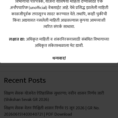
पदाधिकारी शासन
रजेचे रोखीकरण
विभागांची परिपत्रके, योजना यांविषयी माहिती देण्यासाठी एक
निर्णय
शासन निर्णय
अनौपचारिक
(unofficial) वेबसाईट आहे. येथे प्रसिद्ध झालेली माहिती
काळजीपूर्वक तपासूनच सादर करण्यात येते. तथापि, काही चुकीची
किंवा अद्ययावत नसलेली माहिती आढळल्यास कृपया आमच्याशी
त्वरित संपर्क साधावा.
1
2
Next
लक्षात द्या:
अधिकृत माहिती व शंकानिरसनासाठी संबंधित विभागाच्या
अधिकृत संकेतस्थळाला भेट द्यावी.
Search
Search
धन्यवाद!
Call To Action
Recent Posts
शिक्षण सेवक योजनेत ऐतिहासिक सुधारणा; नवीन शासन निर्णय जारी
(Shikshan Sevak GR 2026)
शिक्षण सेवक वेतन निश्चिती शासन निर्णय 15 जून 2026 | GR No.
202606151403040721 | PDF Download