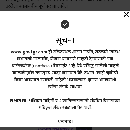
उरलेला कालावधीच पूर्ण करावा लागेल.
५. या शासन निर्णयाची PDF कुठे मिळेल?
या शासन निर्णयाची मूळ प्रत
महाराष्ट्र शासनाच्या अधिकृत वेबसाईटवर उपलब्ध असून, खाली दिलेल्या
लिंकवरून तुम्ही ती थेट डाउनलोड करू शकता
.
सूचना
www.govtgr.com
ही संकेतस्थळ शासन निर्णय, सरकारी विविध
विभागांची परिपत्रके, योजना यांविषयी माहिती देण्यासाठी एक
PDF डाउनलोड माहिती
अनौपचारिक
(unofficial) वेबसाईट आहे. येथे प्रसिद्ध झालेली माहिती
काळजीपूर्वक तपासूनच सादर करण्यात येते. तथापि, काही चुकीची
किंवा अद्ययावत नसलेली माहिती आढळल्यास कृपया आमच्याशी
हा मूळ शासन निर्णय महाराष्ट्र शासनाच्या अधिकृत वेबसाईटवर
त्वरित संपर्क साधावा.
(www.maharashtra.gov.in) उपलब्ध करून देण्यात आला आहे
.
लक्षात द्या:
अधिकृत माहिती व शंकानिरसनासाठी संबंधित विभागाच्या
GR संकेतांक (Code):
२०२६०२१८१९४६२०८६२१
अधिकृत संकेतस्थळाला भेट द्यावी.
दिनांक:
१८ फेब्रुवारी २०२६
विभाग:
शालेय शिक्षण व क्रीडा विभाग
धन्यवाद!
202602181946208621
Download