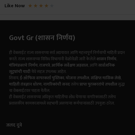
★
★
★
★
★
Like Now
Govt Gr (शासन निर्णय)
ही वेबसाईट राज्य शासनाच्या सर्व अद्ययावत आणि महत्त्वपूर्ण निर्णयांची माहिती प्रदान
करते. राज्य शासनाच्या विविध विभागांनी वेळोवेळी जारी केलेले
शासन निर्णय
,
मंत्रिमंडळाचे निर्णय
,
राजपत्रे
,
आर्थिक सर्वेक्षण अहवाल
, आणि
सार्वजनिक
सुट्ट्यांची यादी
येथे सहज उपलब्ध आहेत.
शिवाय,
ई-ऑफिस वापरकर्ता पुस्तिका
,
योजना तपशील
,
संक्षिप्त मासिक लेखे
,
माहिती तंत्रज्ञान धोरण
,
नागरिकांची सनद
तसेच
प्राप्त पुरस्कारांचे तपशील
सुद्धा
या वेबसाईटवर पाहता येतील.
ही वेबसाईट शासनाच्या अधिकृत माहितीचा शोध घेणाऱ्या नागरिकांसाठी तसेच
प्रशासकीय कामकाजामध्ये सहभागी असणाऱ्या कर्मचाऱ्यांसाठी उपयुक्त ठरेल.
जलद दुवे