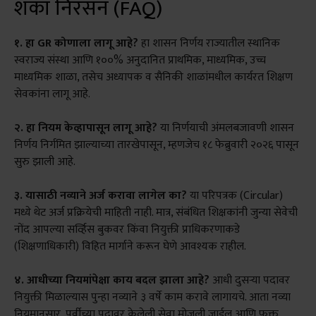
शंका निरसन (FAQ)
१. हा GR कोणाला लागू आहे?
हा शासन निर्णय राज्यातील स्थानिक
स्वराज्य संस्था आणि १००% अनुदानित प्राथमिक, माध्यमिक, उच्च
माध्यमिक शाळा, तसेच अध्यापक व सैनिकी शाळांमधील कार्यरत शिक्षण
सेवकांना लागू आहे.
२. हा नियम केव्हापासून लागू आहे?
या निर्णयाची अंमलबजावणी शासन
निर्णय निर्गमित झाल्याच्या तारखेपासून, म्हणजेच १८ फेब्रुवारी २०२६ पासून
सुरु झाली आहे.
३. यासाठी नव्याने अर्ज करावा लागेल का?
या परिपत्रक (Circular)
मध्ये थेट अर्ज प्रक्रियेची माहिती नाही. मात्र, संबंधित शिक्षकांनी जुन्या सेवेची
नोंद आपल्या सर्व्हिस बुकवर किंवा नियुक्ती प्राधिकरणाकडे
(शिक्षणाधिकारी) विहित मार्गाने करून घेणे आवश्यक राहील.
४. आधीच्या नियमांपेक्षा काय बदल झाला आहे?
आधी दुसऱ्या पदावर
नियुक्ती मिळाल्यास पुन्हा नव्याने ३ वर्षे काम करावे लागायचे. आता नव्या
नियमानुसार, पूर्वीच्या पदावर केलेली सेवा मोजली जाईल आणि फक्त