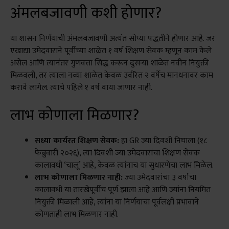
अंमलबजावणी कशी होणार?
या शासन निर्णयाची अंमलबजावणी अत्यंत सोप्या पद्धतीने होणार आहे. जर
एखाद्या उमेदवाराने पूर्वीच्या शाळेत १ वर्ष शिक्षण सेवक म्हणून काम केले
असेल आणि त्यानंतर गुणवत्ता सिद्ध करून दुसऱ्या शाळेत नवीन नियुक्ती
मिळवली, तर त्याला नव्या शाळेत केवळ उर्वरित २ वर्षेच मानधनावर काम
करावे लागेल
. त्याचे पहिले १ वर्ष वाया जाणार नाही
.
लाभ कोणाला मिळणार?
सध्या कार्यरत शिक्षण सेवक:
हा GR ज्या दिवशी निघाला (१८
फेब्रुवारी २०२६), त्या दिवशी ज्या उमेदवारांचा शिक्षण सेवक
कालावधी ‘चालू’ आहे, केवळ त्यांनाच या सुधारणेचा लाभ मिळेल.
लाभ कोणाला मिळणार नाही:
ज्या उमेदवारांचा ३ वर्षांचा
कालावधी या तारखेपूर्वीच पूर्ण झाला आहे आणि ज्यांना नियमित
नियुक्ती मिळाली आहे, त्यांना या निर्णयाचा पूर्वलक्षी प्रभावाने
कोणताही लाभ मिळणार नाही.