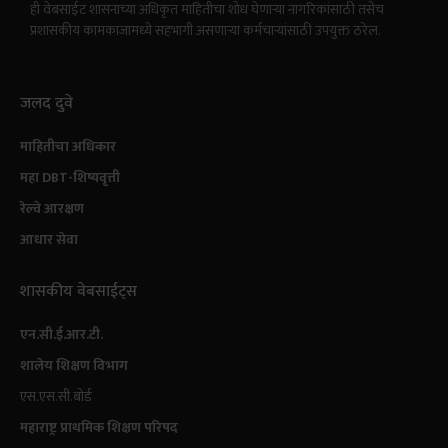
ही वेबसाईट शासनाच्या अधिकृत माहितीचा शोध घेणाऱ्या नागरिकांसाठी तसेच
प्रशासकीय कामकाजामध्ये सहभागी असणाऱ्या कर्मचाऱ्यांसाठी उपयुक्त ठरेल.
जलद दुवे
माहितीचा अधिकार
महा DBT-शिष्यवृत्ती
रेल्वे आरक्षण
आधार सेवा
शासकीय वेबसाईट्स
एन.सी.ई.आर.टी.
शालेय शिक्षण विभाग
एस.एस.सी.बोर्ड
महाराष्ट्र प्राथमिक शिक्षण परिषद