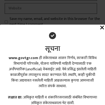
Website
Save my name, email, and website in this browser for the
next time I comment.
सूचना
www.govtgr.com
ही संकेतस्थळ शासन निर्णय, सरकारी विविध
Search
विभागांची परिपत्रके, योजना यांविषयी माहिती देण्यासाठी एक
अनौपचारिक
(unofficial) वेबसाईट आहे. येथे प्रसिद्ध झालेली माहिती
Search
काळजीपूर्वक तपासूनच सादर करण्यात येते. तथापि, काही चुकीची
किंवा अद्ययावत नसलेली माहिती आढळल्यास कृपया आमच्याशी
त्वरित संपर्क साधावा.
Recent Posts
लक्षात द्या:
अधिकृत माहिती व शंकानिरसनासाठी संबंधित विभागाच्या
शिक्षण सेवक योजनेत ऐतिहासिक सुधारणा; नवीन शासन निर्णय जारी
अधिकृत संकेतस्थळाला भेट द्यावी.