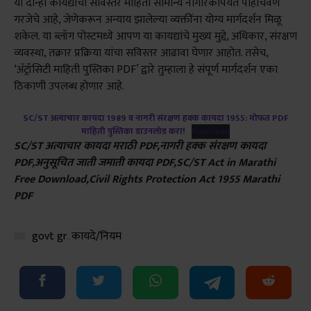
या दोन्ही कायद्यांची सविस्तर माहिती सामान्य नागरिकांपर्यंत पोहोचवणे
गरजेचे आहे, जेणेकरून अन्याय झालेल्या व्यक्तींना योग्य मार्गदर्शन मिळू
शकेल. या ब्लॉग पोस्टमध्ये आपण या कायद्यांचे मुख्य मुद्दे, अधिकार, संरक्षण
व्यवस्था, तक्रार प्रक्रिया यांचा सविस्तर आढावा घेणार आहोत. तसेच,
‘ॲट्रॉसिटी माहिती पुस्तिका PDF’ द्वारे तुम्हाला हे संपूर्ण मार्गदर्शन एका
ठिकाणी उपलब्ध होणार आहे.
SC/ST अत्याचार कायदा 1989 व नागरी संरक्षण हक्क कायदा 1955: मोफत PDF
माहिती पुस्तिका डाउनलोड करा!
Download
SC/ST अत्याचार कायदा मराठी PDF,नागरी हक्क संरक्षण कायदा
PDF,अनुसूचित जाती जमाती कायदा PDF,SC/ST Act in Marathi
Free Download,Civil Rights Protection Act 1955 Marathi
PDF
Categories
govt gr
,
कायदे/नियम