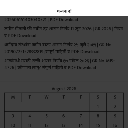
(Shikshan Sevak GR 2026)
धन्यवाद!
शिक्षण सेवक वेतन निश्चिती शासन निर्णय 15 जून 2026 | GR No.
202606151403040721 | PDF Download
जमीन मोजणी फी नवीन दर शासन निर्णय 11 जून 2026 | GR 2026 | नियम
Call To Action
व PDF Download
धर्मादाय संस्थांना जमीन वाटप शासन निर्णय २५ जुलै २०१९ | GR No.
201907251528332819 |संपूर्ण माहिती व PDF Download
शाळांमध्ये मराठी सक्ती शासन निर्णय १७ एप्रिल २०२६ | GR No. MIS-
4726 | कोणाला लागू? संपूर्ण माहिती व PDF Download
August 2026
M
T
W
T
F
S
S
1
2
3
4
5
6
7
8
9
10
11
12
13
14
15
16