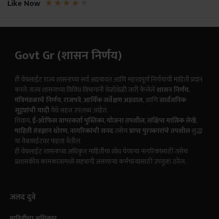
★
★
★
★
★
Like Now
Govt Gr (शासन निर्णय)
ही वेबसाईट राज्य शासनाच्या सर्व अद्ययावत आणि महत्त्वपूर्ण निर्णयांची माहिती प्रदान
करते. राज्य शासनाच्या विविध विभागांनी वेळोवेळी जारी केलेले
शासन निर्णय
,
मंत्रिमंडळाचे निर्णय
,
राजपत्रे
,
आर्थिक सर्वेक्षण अहवाल
, आणि
सार्वजनिक
सुट्ट्यांची यादी
येथे सहज उपलब्ध आहेत.
शिवाय,
ई-ऑफिस वापरकर्ता पुस्तिका
,
योजना तपशील
,
संक्षिप्त मासिक लेखे
,
माहिती तंत्रज्ञान धोरण
,
नागरिकांची सनद
तसेच
प्राप्त पुरस्कारांचे तपशील
सुद्धा
या वेबसाईटवर पाहता येतील.
ही वेबसाईट शासनाच्या अधिकृत माहितीचा शोध घेणाऱ्या नागरिकांसाठी तसेच
प्रशासकीय कामकाजामध्ये सहभागी असणाऱ्या कर्मचाऱ्यांसाठी उपयुक्त ठरेल.
जलद दुवे
माहितीचा अधिकार