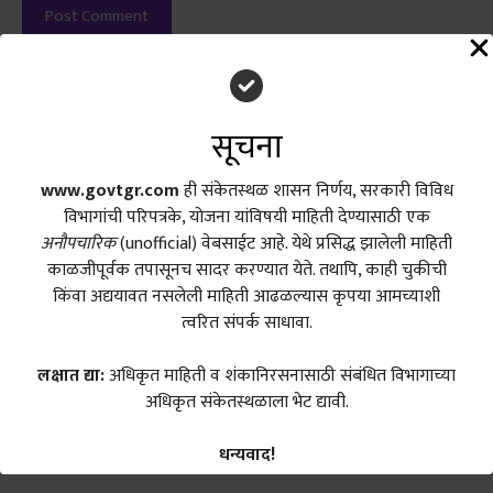
Search
सूचना
Search
www.govtgr.com
ही संकेतस्थळ शासन निर्णय, सरकारी विविध
विभागांची परिपत्रके, योजना यांविषयी माहिती देण्यासाठी एक
अनौपचारिक
(unofficial) वेबसाईट आहे. येथे प्रसिद्ध झालेली माहिती
Recent Posts
काळजीपूर्वक तपासूनच सादर करण्यात येते. तथापि, काही चुकीची
किंवा अद्ययावत नसलेली माहिती आढळल्यास कृपया आमच्याशी
शिक्षण सेवक योजनेत ऐतिहासिक सुधारणा; नवीन शासन निर्णय जारी
त्वरित संपर्क साधावा.
(Shikshan Sevak GR 2026)
लक्षात द्या:
अधिकृत माहिती व शंकानिरसनासाठी संबंधित विभागाच्या
शिक्षण सेवक वेतन निश्चिती शासन निर्णय 15 जून 2026 | GR No.
अधिकृत संकेतस्थळाला भेट द्यावी.
202606151403040721 | PDF Download
जमीन मोजणी फी नवीन दर शासन निर्णय 11 जून 2026 | GR 2026 | नियम
धन्यवाद!
व PDF Download