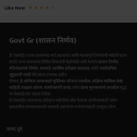
★
★
★
★
★
Like Now
Govt Gr (शासन निर्णय)
ही वेबसाईट राज्य शासनाच्या सर्व अद्ययावत आणि महत्त्वपूर्ण निर्णयांची माहिती प्रदान
करते. राज्य शासनाच्या विविध विभागांनी वेळोवेळी जारी केलेले
शासन निर्णय
,
मंत्रिमंडळाचे निर्णय
,
राजपत्रे
,
आर्थिक सर्वेक्षण अहवाल
, आणि
सार्वजनिक
सुट्ट्यांची यादी
येथे सहज उपलब्ध आहेत.
शिवाय,
ई-ऑफिस वापरकर्ता पुस्तिका
,
योजना तपशील
,
संक्षिप्त मासिक लेखे
,
माहिती तंत्रज्ञान धोरण
,
नागरिकांची सनद
तसेच
प्राप्त पुरस्कारांचे तपशील
सुद्धा
या वेबसाईटवर पाहता येतील.
ही वेबसाईट शासनाच्या अधिकृत माहितीचा शोध घेणाऱ्या नागरिकांसाठी तसेच
प्रशासकीय कामकाजामध्ये सहभागी असणाऱ्या कर्मचाऱ्यांसाठी उपयुक्त ठरेल.
जलद दुवे