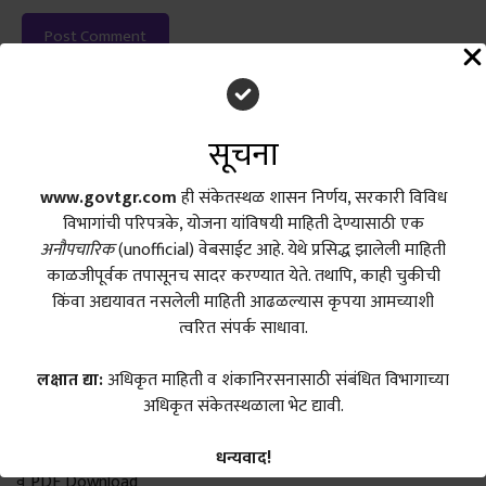
सूचना
Search
Search
www.govtgr.com
ही संकेतस्थळ शासन निर्णय, सरकारी विविध
विभागांची परिपत्रके, योजना यांविषयी माहिती देण्यासाठी एक
अनौपचारिक
(unofficial) वेबसाईट आहे. येथे प्रसिद्ध झालेली माहिती
Recent Posts
काळजीपूर्वक तपासूनच सादर करण्यात येते. तथापि, काही चुकीची
किंवा अद्ययावत नसलेली माहिती आढळल्यास कृपया आमच्याशी
त्वरित संपर्क साधावा.
शिक्षण सेवक योजनेत ऐतिहासिक सुधारणा; नवीन शासन निर्णय जारी
(Shikshan Sevak GR 2026)
लक्षात द्या:
अधिकृत माहिती व शंकानिरसनासाठी संबंधित विभागाच्या
शिक्षण सेवक वेतन निश्चिती शासन निर्णय 15 जून 2026 | GR No.
अधिकृत संकेतस्थळाला भेट द्यावी.
202606151403040721 | PDF Download
जमीन मोजणी फी नवीन दर शासन निर्णय 11 जून 2026 | GR 2026 | नियम
धन्यवाद!
व PDF Download