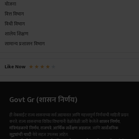
योजना
वित्त विभाग
विधी विभाग
शालेय शिक्षण
सामान्य प्रशासन विभाग
★
★
★
★
★
Like Now
Govt Gr (शासन निर्णय)
ही वेबसाईट राज्य शासनाच्या सर्व अद्ययावत आणि महत्त्वपूर्ण निर्णयांची माहिती प्रदान
करते. राज्य शासनाच्या विविध विभागांनी वेळोवेळी जारी केलेले
शासन निर्णय
,
मंत्रिमंडळाचे निर्णय
,
राजपत्रे
,
आर्थिक सर्वेक्षण अहवाल
, आणि
सार्वजनिक
सुट्ट्यांची यादी
येथे सहज उपलब्ध आहेत.