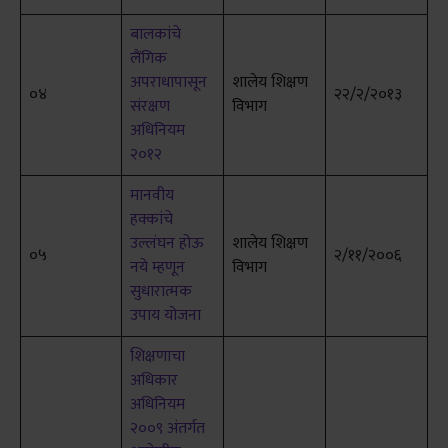
बालकांचे
लैंगिक
अपराधापासून
शालेय शिक्षण
०४
२२/२/२०१३
संरक्षण
विभाग
अधिनियम
२०१२
मानवीय
हक्कांचे
उल्लंघन होऊ
शालेय शिक्षण
०५
२/११/२००६
नये म्हणून
विभाग
सुधारात्मक
उपाय योजना
शिक्षणाचा
अधिकार
अधिनियम
२००९ अंतर्गत