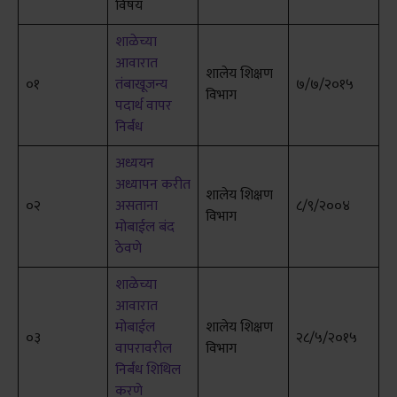
विषय
शाळेच्या
आवारात
शालेय शिक्षण
०१
तंबाखूजन्य
७/७/२०१५
विभाग
पदार्थ वापर
निर्बंध
अध्ययन
अध्यापन करीत
शालेय शिक्षण
०२
असताना
८/९/२००४
विभाग
मोबाईल बंद
ठेवणे
शाळेच्या
आवारात
मोबाईल
शालेय शिक्षण
०३
२८/५/२०१५
वापरावरील
विभाग
निर्बंध शिथिल
करणे