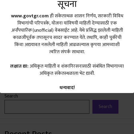
सूचना
Email
www.govtgr.com
ही संकेतस्थळ शासन निर्णय, सरकारी विविध
विभागांची परिपत्रके, योजना यांविषयी माहिती देण्यासाठी एक
Website
अनौपचारिक
(unofficial) वेबसाईट आहे. येथे प्रसिद्ध झालेली माहिती
काळजीपूर्वक तपासूनच सादर करण्यात येते. तथापि, काही चुकीची
Save my name, email, and website in this browser for the
किंवा अद्ययावत नसलेली माहिती आढळल्यास कृपया आमच्याशी
next time I comment.
त्वरित संपर्क साधावा.
लक्षात द्या:
अधिकृत माहिती व शंकानिरसनासाठी संबंधित विभागाच्या
अधिकृत संकेतस्थळाला भेट द्यावी.
धन्यवाद!
Search
Search
Call To Action