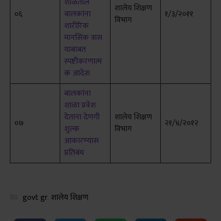
शाळेतील
शालेय शिक्षण
०६
बालकांना
१/३/२०११
विभाग
शारीरिक
मानसिक त्रास
याबाबत
स्पष्टीकरणात्म
क आदेश
बालकांना
शाळा प्रवेश
देताना देणगी
शालेय शिक्षण
०७
२१/४/२०१२
शुल्क
विभाग
आकारण्यास
प्रतिबंध
Categories
govt gr
,
शालेय शिक्षण