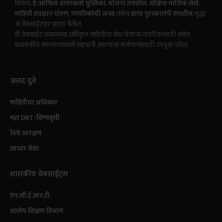
शिवाय,
ई-ऑफिस वापरकर्ता पुस्तिका
,
योजना तपशील
,
संक्षिप्त मासिक लेखे
,
माहिती तंत्रज्ञान धोरण
,
नागरिकांची सनद
तसेच
प्राप्त पुरस्कारांचे तपशील
सुद्धा
या वेबसाईटवर पाहता येतील.
ही वेबसाईट शासनाच्या अधिकृत माहितीचा शोध घेणाऱ्या नागरिकांसाठी तसेच
प्रशासकीय कामकाजामध्ये सहभागी असणाऱ्या कर्मचाऱ्यांसाठी उपयुक्त ठरेल.
जलद दुवे
माहितीचा अधिकार
महा DBT-शिष्यवृत्ती
रेल्वे आरक्षण
आधार सेवा
शासकीय वेबसाईट्स
एन.सी.ई.आर.टी.
शालेय शिक्षण विभाग