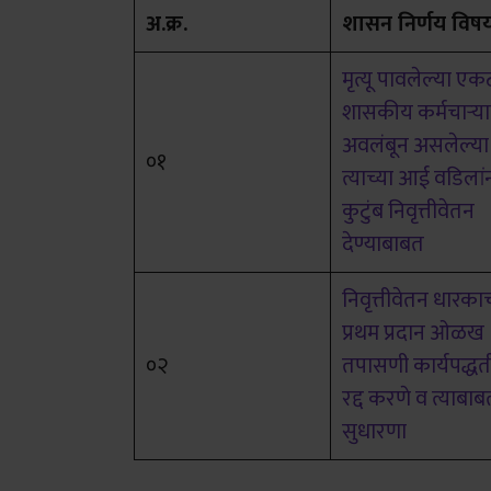
अ.क्र.
शासन निर्णय विष
मृत्यू पावलेल्या एकट
शासकीय कर्मचाऱ्य
अवलंबून असलेल्या
०१
त्याच्या आई वडिलां
कुटुंब निवृत्तीवेतन
देण्याबाबत
निवृत्तीवेतन धारका
प्रथम प्रदान ओळख
०२
तपासणी कार्यपद्धत
रद्द करणे व त्याबाब
सुधारणा