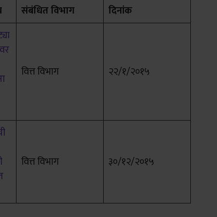
य
संबंधित विभाग
दिनांक
्या
ावर
वित्त विभाग
२२/१/२०१५
ना
ची
ी
वित्त विभाग
३०/१२/२०१५
त