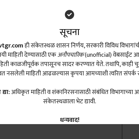
िक्षण
सूचना
tgr.com
ही संकेतस्थळ शासन निर्णय, सरकारी विविध विभागांची 
षयी माहिती देण्यासाठी एक
अनौपचारिक
(unofficial) वेबसाईट आहे.
हिती काळजीपूर्वक तपासूनच सादर करण्यात येते. तथापि, काही चु
वत नसलेली माहिती आढळल्यास कृपया आमच्याशी त्वरित संपर्क 
ve a Comment
 द्या:
अधिकृत माहिती व शंकानिरसनासाठी संबंधित विभागाच्या 
संकेतस्थळाला भेट द्यावी.
धन्यवाद!